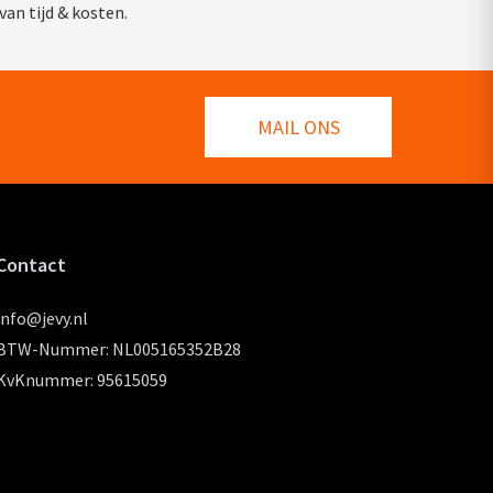
van tijd & kosten.
MAIL ONS
Contact
info@jevy.nl
BTW-Nummer: NL005165352B28
KvKnummer: 95615059