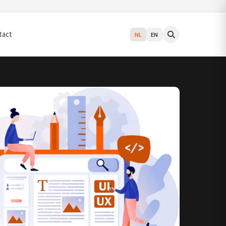
tact
NL
EN