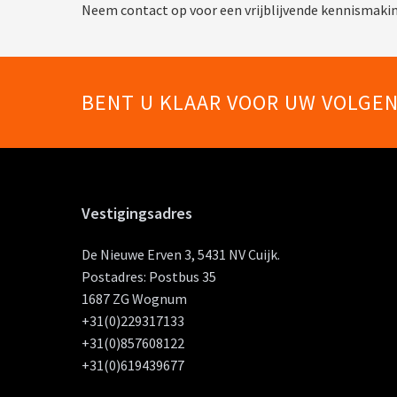
Neem contact op voor een vrijblijvende kennismaking.
BENT U KLAAR VOOR UW VOLGE
Vestigingsadres
De Nieuwe Erven 3, 5431 NV Cuijk.
Postadres: Postbus 35
1687 ZG Wognum
+31(0)229317133
+31(0)857608122
+31(0)619439677