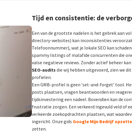
Tijd en consistentie: de verbor
Een van de grootste nadelen is het gebrek aan vol
directory-websites) kan inconsistenties veroorza
Telefoonnummer), wat je lokale SEO kan schaden
spammy listings of malafide concurrenten die one
valse negatieve reviews. Zonder actief beheer kan
SEO-audits
die wij hebben uitgevoerd, zien we di
profielen.
Een GMB-profiel is geen ‘set-and-forget’ tool. H
posts plaatsen, vragen beantwoorden en reageren
tijdsinvestering een nadeel. Bovendien kan de com
frustratie zorgen. Een verkeerd ingevuld veld of e
verkeerde zoekopdrachten plaatsen, wat waardevo
ingericht. Onze gids
Google Mijn Bedrijf opzett
zetten.