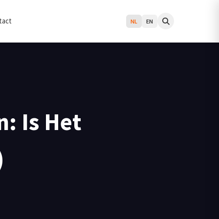
tact
NL
EN
: Is Het
)