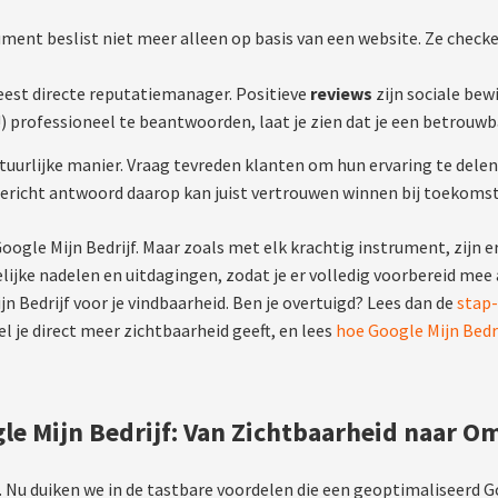
ment beslist niet meer alleen op basis van een website. Ze checken
eest directe reputatiemanager. Positieve
reviews
zijn sociale bew
f!) professioneel te beantwoorden, laat je zien dat je een betrou
tuurlijke manier. Vraag tevreden klanten om hun ervaring te delen
gericht antwoord daarop kan juist vertrouwen winnen bij toekoms
ogle Mijn Bedrijf. Maar zoals met elk krachtig instrument, zijn e
ijke nadelen en uitdagingen, zodat je er volledig voorbereid mee 
n Bedrijf voor je vindbaarheid. Ben je overtuigd? Lees dan de
stap-
l je direct meer zichtbaarheid geeft, en lees
hoe Google Mijn Bedri
le Mijn Bedrijf: Van Zichtbaarheid naar O
Nu duiken we in de tastbare voordelen die een geoptimaliseerd Go