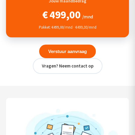
Jouw maandbedrag
€
499,00
/mnd
Pakket: €499,00/mnd · €499,00/mnd
Verstuur aanvraag
Vragen? Neem contact op