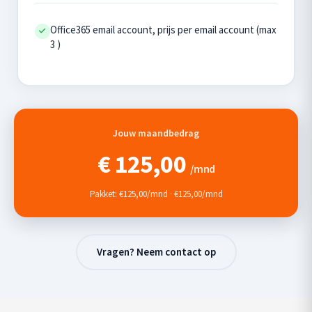
Office365 email account, prijs per email account (max
3 )
Jouw maandbedrag
€
125,00
/mnd
Pakket: €125,00/mnd · €125,00/mnd
Vragen? Neem contact op