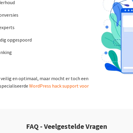
derhoud
conversies
experts
jdig opgespoord
anking
veilig en optimaal, maar mocht er toch een
especialiseerde
WordPress hack support voor
FAQ - Veelgestelde Vragen