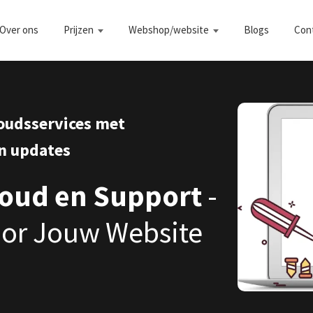
Over ons
Prijzen
Webshop/website
Blogs
Con
oudsservices met
n updates
oud en Support
-
oor Jouw Website