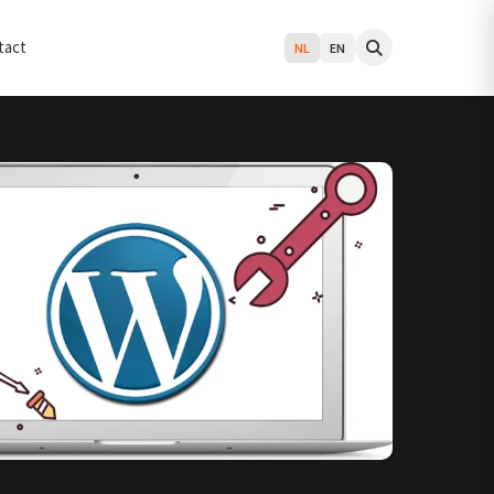
tact
NL
EN