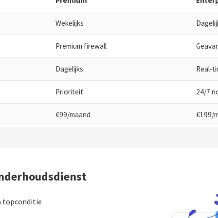
Premium
Enterp
Wekelijks
Dagelij
Premium firewall
Geavan
Dagelijks
Real-t
Prioriteit
24/7 n
€99/maand
€199/
nderhoudsdienst
n topconditie