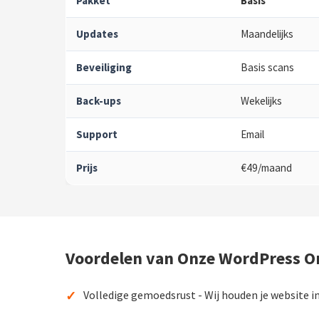
Pakket
Basis
Updates
Maandelijks
Beveiliging
Basis scans
Back-ups
Wekelijks
Support
Email
Prijs
€49/maand
Voordelen van Onze WordPress O
✓
Volledige gemoedsrust - Wij houden je website i