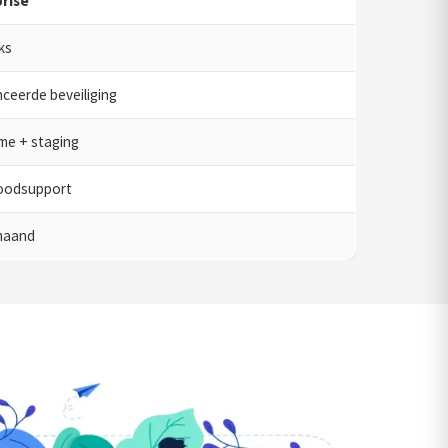
rise
ks
ceerde beveiliging
ime + staging
oodsupport
maand